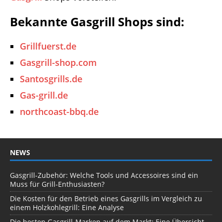
Bekannte Gasgrill Shops sind:
Grillfuerst.de
Gasgrill-shop.com
Santosgrills.de
Gas-grill.de
northcoast-bbq.de
NEWS
Gasgrill-Zubehör: Welche Tools und Accessoires sind ein
Muss für Grill-Enthusiasten?
Die Kosten für den Betrieb eines Gasgrills im Vergleich zu
einem Holzkohlegrill: Eine Analyse
Die besten Gasgrill-Marken auf dem Markt: Eine Übersicht