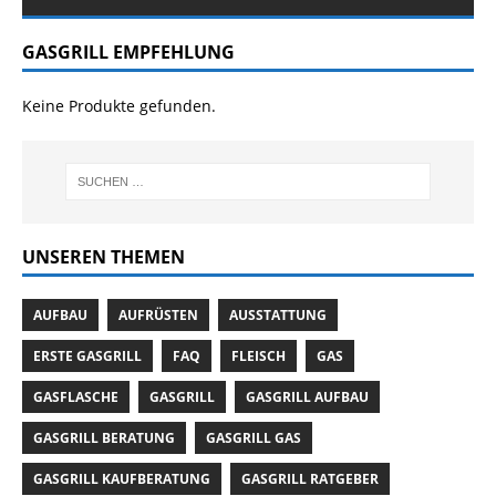
GASGRILL EMPFEHLUNG
Keine Produkte gefunden.
UNSEREN THEMEN
AUFBAU
AUFRÜSTEN
AUSSTATTUNG
ERSTE GASGRILL
FAQ
FLEISCH
GAS
GASFLASCHE
GASGRILL
GASGRILL AUFBAU
GASGRILL BERATUNG
GASGRILL GAS
GASGRILL KAUFBERATUNG
GASGRILL RATGEBER