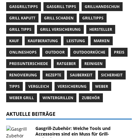
GASGRILLTIPPS
GASGRILL TIPPS
GRILLHANDSCHUH
GRILL KAPUTT
GRILL SCHADEN
GRILLTIPPS
GRILL TIPPS
GRILL VERSICHERUNG
HERSTELLER
KAUF
KAUFBERATUNG
LEISTUNG
MARKEN
ONLINESHOPS
OUTDOOR
OUTDOORKÜCHE
PREIS
PREISUNTERSCHIEDE
RATGEBER
REINIGEN
RENOVIERUNG
REZEPTE
SAUBERKEIT
SICHERHEIT
TIPPS
VERGLEICH
VERSICHERUNG
WEBER
WEBER GRILL
WINTERGRILLEN
ZUBEHÖR
AKTUELLE BEITRÄGE
Gasgrill-Zubehör: Welche Tools und
Accessoires sind ein Muss für Grill-