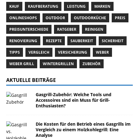
KAUF
KAUFBERATUNG
LEISTUNG
MARKEN
ONLINESHOPS
OUTDOOR
OUTDOORKÜCHE
PREIS
PREISUNTERSCHIEDE
RATGEBER
REINIGEN
RENOVIERUNG
REZEPTE
SAUBERKEIT
SICHERHEIT
TIPPS
VERGLEICH
VERSICHERUNG
WEBER
WEBER GRILL
WINTERGRILLEN
ZUBEHÖR
AKTUELLE BEITRÄGE
Gasgrill-Zubehör: Welche Tools und
Accessoires sind ein Muss für Grill-
Enthusiasten?
Die Kosten für den Betrieb eines Gasgrills im
Vergleich zu einem Holzkohlegrill: Eine
Analyse