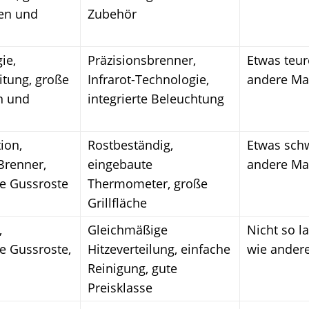
en und
Zubehör
ie,
Präzisionsbrenner,
Etwas teur
itung, große
Infrarot-Technologie,
andere Ma
n und
integrierte Beleuchtung
ion,
Rostbeständig,
Etwas schw
Brenner,
eingebaute
andere Ma
te Gussroste
Thermometer, große
Grillfläche
,
Gleichmäßige
Nicht so l
e Gussroste,
Hitzeverteilung, einfache
wie ander
Reinigung, gute
Preisklasse