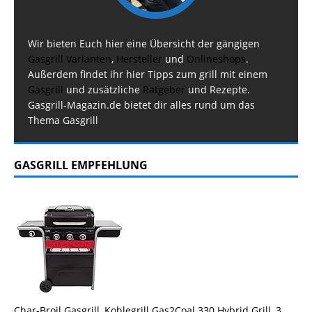
Wir bieten Euch hier eine Übersicht der gängigen
Gasgrill Varianten
,
Hersteller
und
Onlineshops
.
Außerdem findet ihr hier Tipps zum grill mit einem
Gasgrill
und zusätzliche
Ratgeber
und Rezepte.
Gasgrill-Magazin.de bietet dir alles rund um das
Thema Gasgrill
GASGRILL EMPFEHLUNG
Char-Broil Gasgrill, Kohlegrill Gas2Coal 330 Hybrid Grill, 3