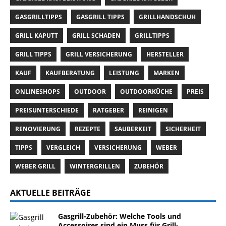
GASGRILLTIPPS
GASGRILL TIPPS
GRILLHANDSCHUH
GRILL KAPUTT
GRILL SCHADEN
GRILLTIPPS
GRILL TIPPS
GRILL VERSICHERUNG
HERSTELLER
KAUF
KAUFBERATUNG
LEISTUNG
MARKEN
ONLINESHOPS
OUTDOOR
OUTDOORKÜCHE
PREIS
PREISUNTERSCHIEDE
RATGEBER
REINIGEN
RENOVIERUNG
REZEPTE
SAUBERKEIT
SICHERHEIT
TIPPS
VERGLEICH
VERSICHERUNG
WEBER
WEBER GRILL
WINTERGRILLEN
ZUBEHÖR
AKTUELLE BEITRÄGE
Gasgrill-Zubehör: Welche Tools und
Accessoires sind ein Muss für Grill-